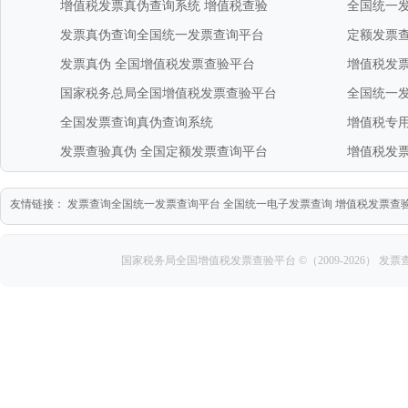
增值税发票真伪查询系统
增值税查验
全国统一
发票真伪查询全国统一发票查询平台
定额发票
发票真伪
全国增值税发票查验平台
增值税发
国家税务总局全国增值税发票查验平台
全国统一
全国发票查询真伪查询系统
增值税专
发票查验真伪
全国定额发票查询平台
增值税发
友情链接：
发票查询全国统一发票查询平台
全国统一电子发票查询
增值税发票查
国家税务局全国增值税发票查验平台
©（2009-2026）
发票