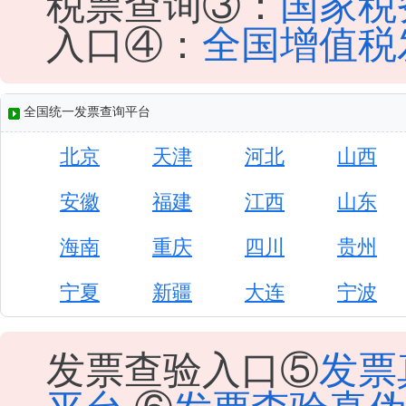
税票查询③：
国家税
入口④：
全国增值税
全国统一发票查询平台
北京
天津
河北
山西
安徽
福建
江西
山东
海南
重庆
四川
贵州
宁夏
新疆
大连
宁波
发票查验入口⑤
发票