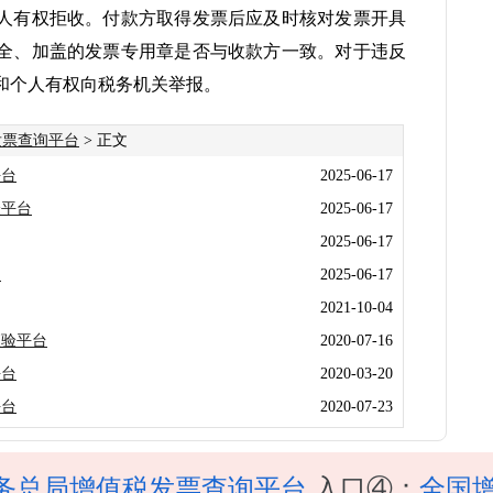
人有权拒收。付款方取得发票后应及时核对发票开具
全、加盖的发票专用章是否与收款方一致。对于违反
和个人有权向税务机关举报。
发票查询平台
> 正文
平台
2025-06-17
验平台
2025-06-17
2025-06-17
台
2025-06-17
2021-10-04
查验平台
2020-07-16
平台
2020-03-20
平台
2020-07-23
务总局增值税发票查询平台
入口④：
全国