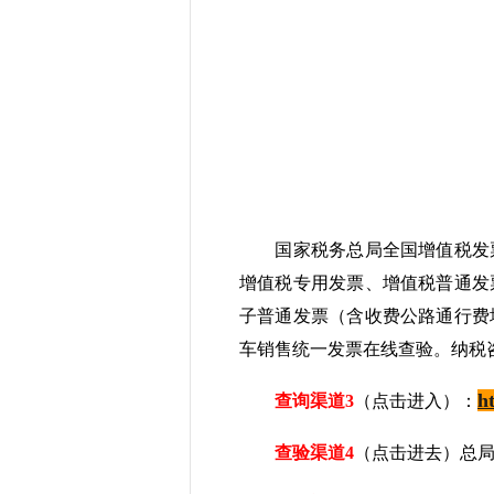
国家税务总局全国增值税发票
增值税专用发票、增值税普通发
子普通发票（含收费公路通行费
车销售统一发票在线查验。纳税咨
ht
查询渠道3
（点击进入）：
查验渠道4
（点击进去）总