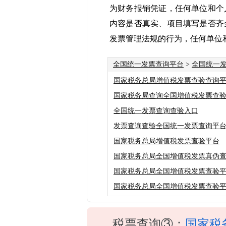
为财务报销凭证，任何单位和个
内容是否真实、项目填写是否齐
发票管理法规的行为，任何单位
全国统一发票查询平台
>
全国统一
国家税务总局增值税发票查验查询
国家税务局查询全国增值税发票查
全国统一发票查询查验入口
发票查询查验全国统一发票查询平
国家税务总局增值税发票查验平台
国家税务总局全国增值税发票真伪
国家税务总局全国增值税发票查验
国家税务总局全国增值税发票查验
税票查询③：
国家税