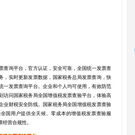
查询平台，官方认证，安全可靠，全国统一发票查
务，实时更新发票数据，国家税务总局发票查询，快
统一发票查询平台。企业和个人均可使用，有效防范
刻访问国家税务局全国增值税发票查验平台，体验高
企业财税安全防线。国家税务局全国增值税发票查验
为全国用户提供全天候、零成本的增值税发票查验服
障经营合规性。