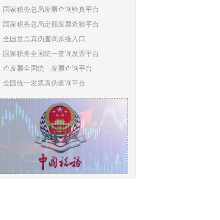
国家税务总局发票查询验真平台
国家税务总局定额发票查验平台
全国发票真伪查询系统入口
国家税务全国统一查询发票平台
查发票全国统一发票查询平台
全国统一发票真伪查询平台