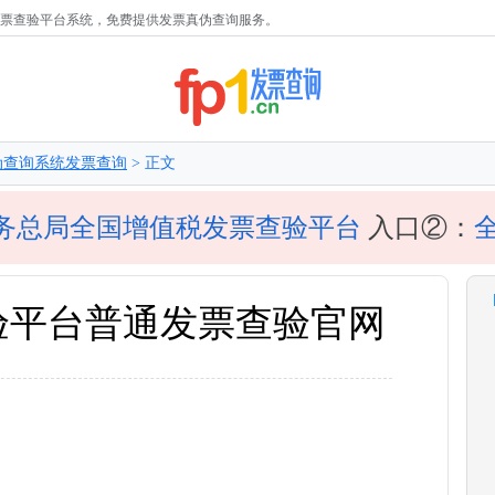
票查验平台系统，免费提供发票真伪查询服务。
伪查询系统发票查询
> 正文
务总局全国增值税发票查验平台
入口②：
验平台普通发票查验官网