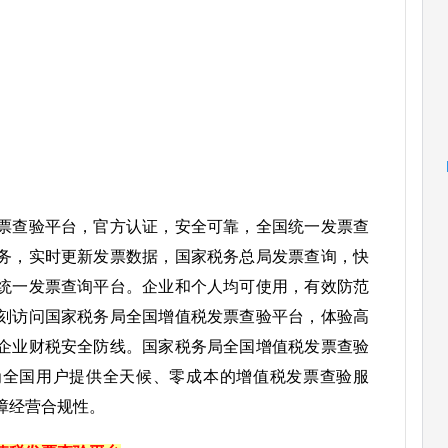
查验平台，官方认证，安全可靠，全国统一发票查
务，实时更新发票数据，国家税务总局发票查询，快
统一发票查询平台。企业和个人均可使用，有效防范
刻访问国家税务局全国增值税发票查验平台，体验高
企业财税安全防线。国家税务局全国增值税发票查验
为全国用户提供全天候、零成本的增值税发票查验服
障经营合规性。