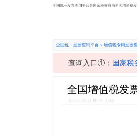
全国统一发票查询平台是国家税务总局全国增值税发
全国统一发票查询平台
>
增值税专用发票
查询入口①：
国家税
全国增值税发
2026-3-21 21:00:41
2319