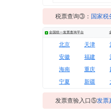
税票查询③：
国家税
全国统一发票查询平台
北京
天津
安徽
福建
海南
重庆
宁夏
新疆
发票查验入口⑤
发票