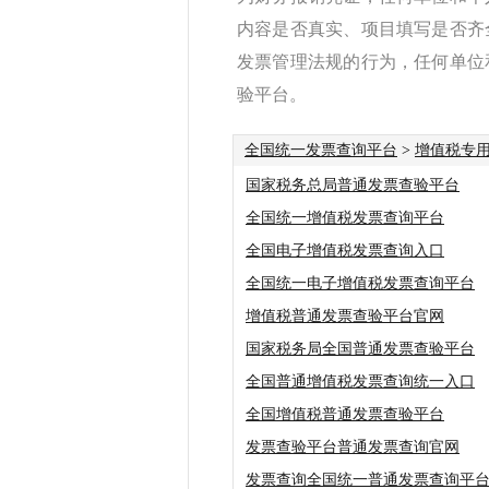
内容是否真实、项目填写是否齐
发票管理法规的行为，任何单位
验平台。
全国统一发票查询平台
>
增值税专
国家税务总局普通发票查验平台
全国统一增值税发票查询平台
全国电子增值税发票查询入口
全国统一电子增值税发票查询平台
增值税普通发票查验平台官网
国家税务局全国普通发票查验平台
全国普通增值税发票查询统一入口
全国增值税普通发票查验平台
发票查验平台普通发票查询官网
发票查询全国统一普通发票查询平