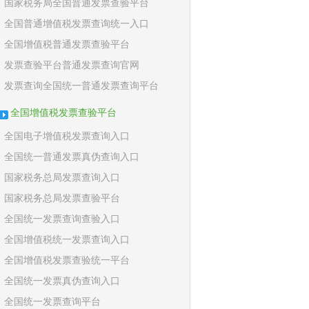
国家税务局全国普通发票查验平台
全国普通增值税发票查询统一入口
全国增值税普通发票查验平台
发票查验平台普通发票查询官网
发票查询全国统一普通发票查询平台
全国增值税发票查验平台
全国电子增值税发票查询入口
全国统一普通发票真伪查询入口
国家税务总局发票查询入口
国家税务总局发票查验平台
全国统一发票查询查验入口
全国增值税统一发票查询入口
全国增值税发票查验统一平台
全国统一发票真伪查询入口
全国统一发票查询平台