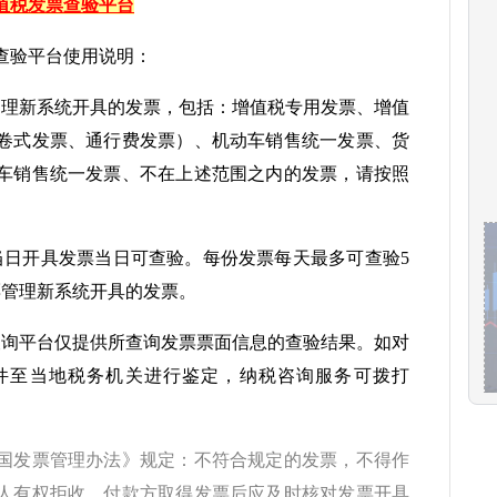
值税发票查验平台
验平台使用说明：
理新系统开具的发票，包括：增值税专用发票、增值
卷式发票、通行费发票）、机动车销售统一发票、货
车销售统一发票、不在上述范围之内的发票，请按照
日开具发票当日可查验。每份发票每天最多可查验5
票管理新系统开具的发票。
询平台仅提供所查询发票票面信息的查验结果。如对
件至当地税务机关进行鉴定，纳税咨询服务可拨打
国发票管理办法》规定：不符合规定的发票，不得作
人有权拒收。付款方取得发票后应及时核对发票开具