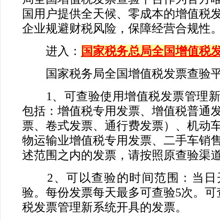
国用户提供全天候、零成本的增值税
企业规避财税风险，保障经营合规性
进入：
国家税务总局全国增值税
国家税务局全国增值税发票查验平
1、可查验使用增值税发票管理新
包括：增值税专用发票、增值税普通
票、卷式发票、通行费发票）、机动
物运输业增值税专用发票、二手车销
述范围之内的发票，请按照原查验渠
2、可以查验的时间范围：当日
验。每份发票每天最多可查验5次。可
税发票管理新系统开具的发票。