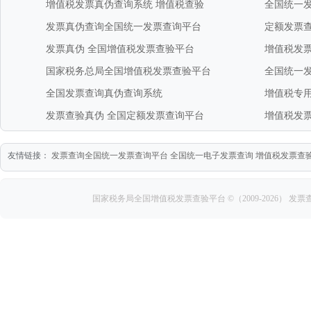
增值税发票真伪查询系统
增值税查验
全国统一
发票真伪查询全国统一发票查询平台
定额发票
发票真伪
全国增值税发票查验平台
增值税发
国家税务总局全国增值税发票查验平台
全国统一
全国发票查询真伪查询系统
增值税专
发票查验真伪
全国定额发票查询平台
增值税发
友情链接：
发票查询全国统一发票查询平台
全国统一电子发票查询
增值税发票查
国家税务局全国增值税发票查验平台
©（2009-2026）
发票