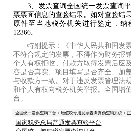
3、发票查询全国统一发票查询平
票票面信息的查验结果。如对查验结
原件至当地税务机关进行鉴定，纳
12366。
特别提示：《中华人民共和国发
不符合规定的发票，不得作为财务报
个人有权拒收。付款方取得发票后应
容是否真实、项目填写是否齐全、加
与收款方一致。对于违反发票管理法
和个人有权向税务机关举报。全国增
台。
全国统一发票查询平台
>
增值税专用发票查询真伪查询系统
> 
国家税务总局普通发票查验平台