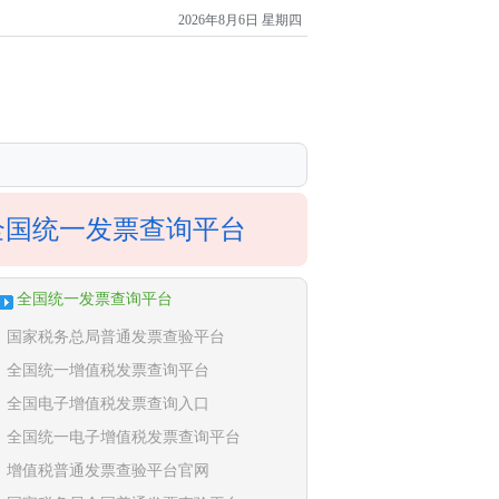
2026年8月6日 星期四
全国统一发票查询平台
全国统一发票查询平台
国家税务总局普通发票查验平台
全国统一增值税发票查询平台
全国电子增值税发票查询入口
全国统一电子增值税发票查询平台
增值税普通发票查验平台官网