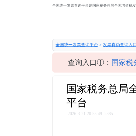
全国统一发票查询平台是国家税务总局全国增值税发
全国统一发票查询平台
>
发票真伪查询入
查询入口①：
国家税
国家税务总局
平台
2026-3-21 20:55:49
2385