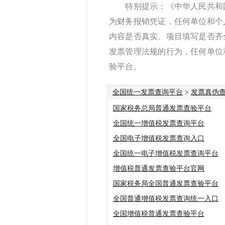
特别提示：《中华人民共和
为财务报销凭证，任何单位和个
内容是否真实、项目填写是否齐
发票管理法规的行为，任何单位
验平台。
全国统一发票查询平台
>
发票真伪
国家税务总局普通发票查验平台
全国统一增值税发票查询平台
全国电子增值税发票查询入口
全国统一电子增值税发票查询平台
增值税普通发票查验平台官网
国家税务局全国普通发票查验平台
全国普通增值税发票查询统一入口
全国增值税普通发票查验平台