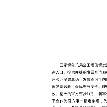
国家税务总局全国增值税发票
询入口。提供便捷的发票查询服
速验证发票真伪，发票查询全国
假发票风险，保障财务安全。即
效、精准的官方查验服务，筑牢
平台作为官方唯一指定渠道，