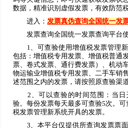
数据，精准识别虚假发票，有效防范
进入：
发票真伪查询全国统一发
发票查询全国统一发票查询平台使
1、可查验使用增值税发票管理新
包括：增值税专用发票、增值税普通
票、卷式发票、通行费发票）、机动
物运输业增值税专用发票、二手车销
述范围之内的发票，请按照原查验渠
2、可以查验的时间范围：当日
验。每份发票每天最多可查验5次。可
税发票管理新系统开具的发票。
3、本平台仅提供所查询发票票面