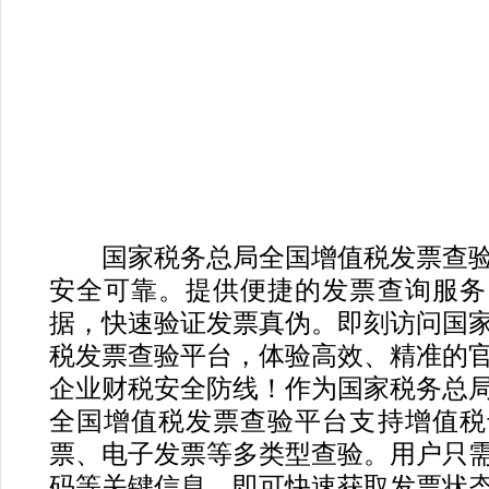
国家税务总局全国增值税发票查验
安全可靠。提供便捷的发票查询服务
据，快速验证发票真伪。即刻访问国
税发票查验平台，体验高效、精准的
企业财税安全防线！作为国家税务总
全国增值税发票查验平台支持增值税
票、电子发票等多类型查验。用户只
码等关键信息，即可快速获取发票状