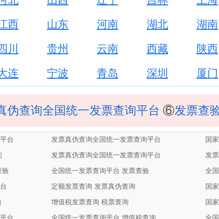
江西
山东
河南
湖北
湖南
四川
贵州
云南
西藏
陕西
大连
宁波
青岛
深圳
厦门
真伪查询全国统一发票查询平台
⑥
发票查
平台
发票真伪查询全国统一发票查询平台
国家
询
发票真伪查询全国统一发票查询平台
发票
查验
全国统一发票查询平台
发票查验
全国
台
定额发票查询
发票真伪查询
国家
台
增值税发票查询
税票查询
国家
平台
全国统一发票查询平台
增值税查询
全国