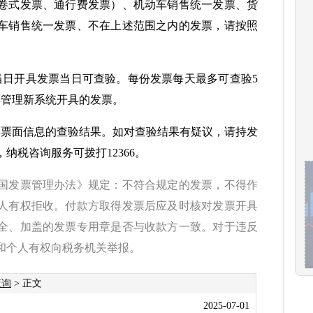
卷式发票、通行费发票）、机动车销售统一发票、货
车销售统一发票、不在上述范围之内的发票，请按照
日开具发票当日可查验。每份发票每天最多可查验5
票管理新系统开具的发票。
票面信息的查验结果。如对查验结果有疑议，请持发
纳税咨询服务可拨打12366。
国发票管理办法》规定：不符合规定的发票，不得作
人有权拒收。付款方取得发票后应及时核对发票开具
全、加盖的发票专用章是否与收款方一致。对于违反
和个人有权向税务机关举报。
查询
> 正文
2025-07-01