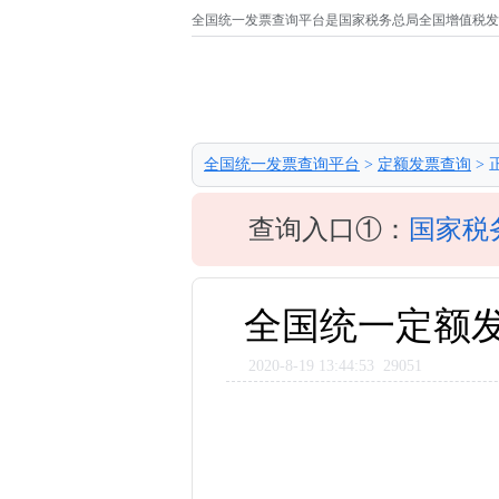
全国统一发票查询平台是国家税务总局全国增值税发
全国统一发票查询平台
>
定额发票查询
> 
查询入口①：
国家税
全国统一定额
2020-8-19 13:44:53
29051