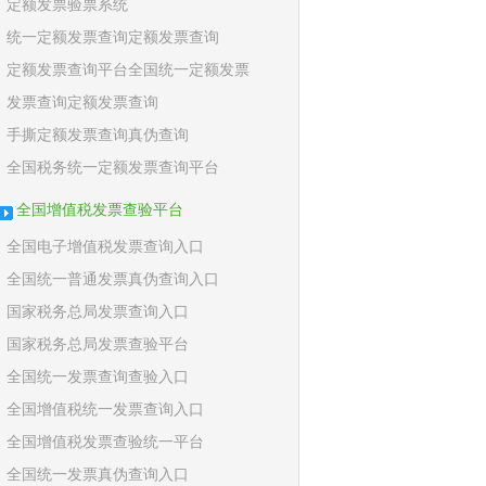
定额发票验票系统
统一定额发票查询定额发票查询
定额发票查询平台全国统一定额发票
发票查询定额发票查询
手撕定额发票查询真伪查询
全国税务统一定额发票查询平台
全国增值税发票查验平台
全国电子增值税发票查询入口
全国统一普通发票真伪查询入口
国家税务总局发票查询入口
国家税务总局发票查验平台
全国统一发票查询查验入口
全国增值税统一发票查询入口
全国增值税发票查验统一平台
全国统一发票真伪查询入口