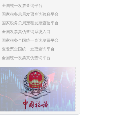
全国统一发票查询平台
国家税务总局发票查询验真平台
国家税务总局定额发票查验平台
全国发票真伪查询系统入口
国家税务全国统一查询发票平台
查发票全国统一发票查询平台
全国统一发票真伪查询平台