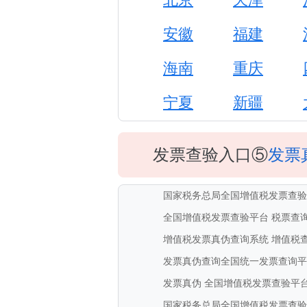
安徽
福建
海南
重庆
宁夏
新疆
发票查验入口⑤
发票
国家税务总局全国增值税发票查验
全国增值税发票查验平台
税票查
增值税发票真伪查询系统
增值税
发票真伪查询全国统一发票查询平
发票真伪
全国增值税发票查验平
国家税务总局全国增值税发票查验