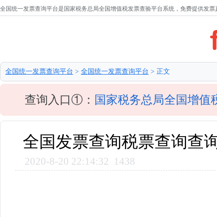
全国统一发票查询平台是国家税务总局全国增值税发票查验平台系统，免费提供发票
全国统一发票查询平台
>
全国统一发票查询平台
> 正文
查询入口①：
国家税务总局全国增值
全国发票查询税票查询查
2020-8-20 22:14:32
1438