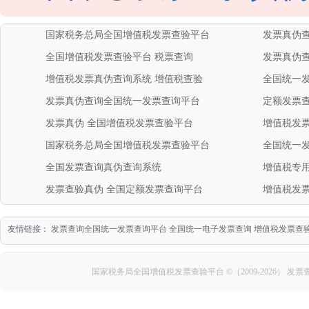
国家税务总局全国增值税发票查验平台
发票真伪
全国增值税发票查验平台
税票查询
发票真伪
增值税发票真伪查询系统
增值税查验
全国统一
发票真伪查询全国统一发票查询平台
定额发票
发票真伪
全国增值税发票查验平台
增值税发
国家税务总局全国增值税发票查验平台
全国统一
全国发票查询真伪查询系统
增值税专
发票查验真伪
全国定额发票查询平台
增值税发
友情链接：
发票查询全国统一发票查询平台
全国统一电子发票查询
增值税发票查
国家税务局全国增值税发票查验平台
©（2009-2026）
发票