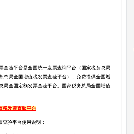
查验平台是全国统一发票查询平台（国家税务总局
务总局全国增值税发票查验平台），免费提供全国增
总局全国定额发票查验平台。国家税务总局全国增值
值税发票查验平台
查验平台使用说明：