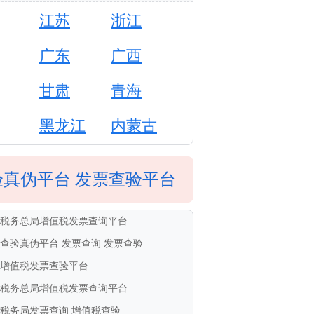
江苏
浙江
广东
广西
甘肃
青海
黑龙江
内蒙古
验真伪平台
发票查验平台
税务总局增值税发票查询平台
查验真伪平台
发票查询
发票查验
增值税发票查验平台
税务总局增值税发票查询平台
税务局发票查询
增值税查验