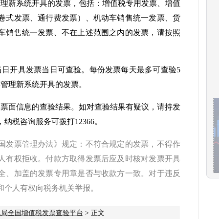
理新系统开具的发票，包括：增值税专用发票、增值
卷式发票、通行费发票）、机动车销售统一发票、货
车销售统一发票、不在上述范围之内的发票，请按照
日开具发票当日可查验。每份发票每天最多可查验5
票管理新系统开具的发票。
票面信息的查验结果。如对查验结果有疑议，请持发
纳税咨询服务可拨打12366。
国发票管理办法》规定：不符合规定的发票，不得作
人有权拒收。付款方取得发票后应及时核对发票开具
全、加盖的发票专用章是否与收款方一致。对于违反
和个人有权向税务机关举报。
总局全国增值税发票查验平台
> 正文