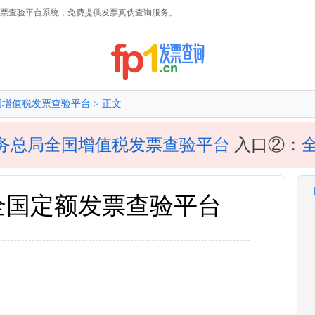
票查验平台系统，免费提供发票真伪查询服务。
国增值税发票查验平台
> 正文
务总局全国增值税发票查验平台
入口②：
全国定额发票查验平台