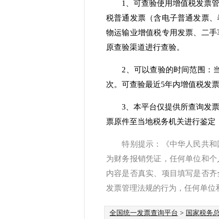
1、可查验使用增值税发票管
税普通发票（含电子普通发票、
物运输业增值税专用发票、二手
原查验渠道进行查验。
2、可以查验的时间范围：当
次。可查验最近5年内增值税发
3、本平台仅提供所查询发票
票原件至当地税务机关进行鉴定，
特别提示：《中华人民共和
为财务报销凭证，任何单位和个
内容是否真实、项目填写是否齐
发票管理法规的行为，任何单位
全国统一发票查询平台
>
国家税务