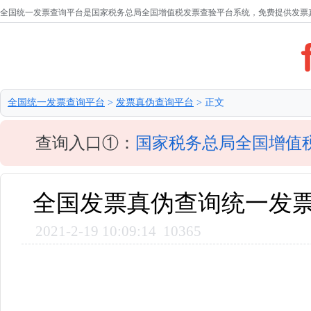
全国统一发票查询平台是国家税务总局全国增值税发票查验平台系统，免费提供发票
全国统一发票查询平台
>
发票真伪查询平台
> 正文
查询入口①：
国家税务总局全国增值
全国发票真伪查询统一发
2021-2-19 10:09:14
10365