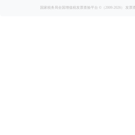
国家税务局全国增值税发票查验平台
©（2009-2026）
发票