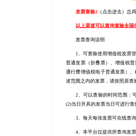
发票查验2
（点击进去）总
以上渠道可以查询查验全国
发票查询说明
1、可查验使用增值税发票管
普通发票（折叠票）、增值税普
通行费增值税电子普通发票）、
述范围之内的发票，请按照原查
2、可以查验的时间范围：可
(2)当日开具的发票当日可进行查
3、每天每张发票可在线查询次
4、本平台仅提供所查询发票