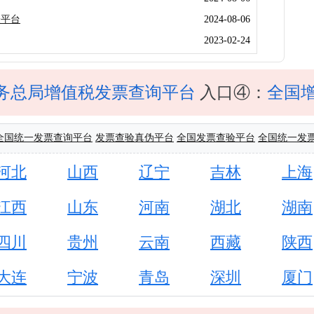
验平台
2024-08-06
2023-02-24
务总局增值税发票查询平台
入口④：
全国
全国统一发票查询平台
发票查验真伪平台
全国发票查验平台
全国统一发
河北
山西
辽宁
吉林
上海
江西
山东
河南
湖北
湖南
四川
贵州
云南
西藏
陕西
大连
宁波
青岛
深圳
厦门