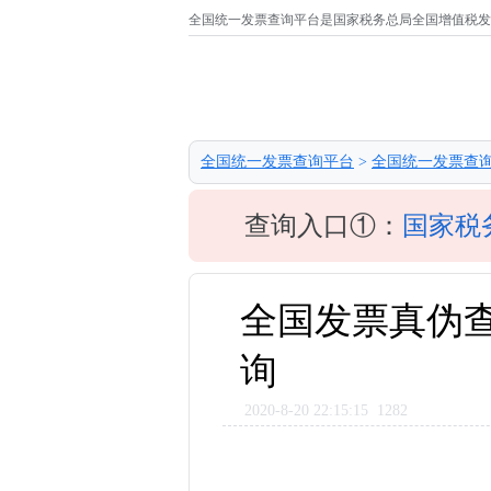
全国统一发票查询平台是国家税务总局全国增值税发
全国统一发票查询平台
>
全国统一发票查
查询入口①：
国家税
全国发票真伪
询
2020-8-20 22:15:15
1282