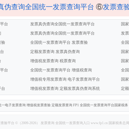
真伪查询全国统一发票查询平台
⑥
发票查
平台
发票真伪查询全国统一发票查询平台
国家
询
发票真伪查询全国统一发票查询平台
发票
查验
全国统一发票查询平台
发票查验
全国
台
定额发票查询
发票真伪查询
国家
台
增值税发票查询
税票查询
国家
平台
全国统一发票查询平台
增值税查询
全国
增值税专用发票查询
电子发票查询平台
国家
平台
增值税发票查询
定额发票真伪查询系统
定额
统一电子发票查询
增值税发票查验
定额发票查询
FP1
全国统一发票查询平台国家税务
票查验平台
©（2009-2026）
发票查询
全国统一发票查询入口
www.fp1.cn
国家税务总