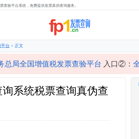
票查验平台系统，免费提供发票真伪查询服务。
询平台
> 正文
务总局全国增值税发票查验平台
入口②：
查询系统税票查询真伪查