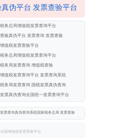
验真伪平台
发票查验平台
税务总局增值税发票查询平台
查验真伪平台
发票查询
发票查验
增值税发票查验平台
税务总局增值税发票查询平台
税务局发票查询
增值税查验
增值税发票查询平台
发票查询系统
税务局发票查询
国税发票真伪查询
发票真伪查询全国统一发票查询平台
发票查询真伪查询系统国家税务总局
发票查验
局全国增值税发票查验平台