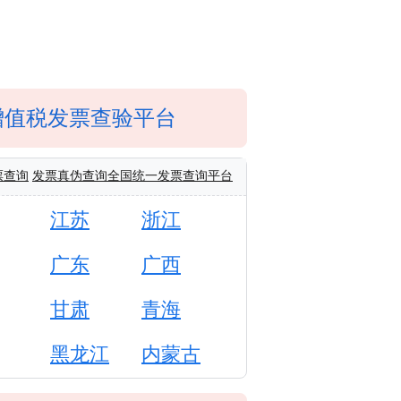
增值税发票查验平台
票查询
发票真伪查询全国统一发票查询平台
江苏
浙江
广东
广西
甘肃
青海
黑龙江
内蒙古