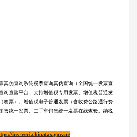
真伪查询系统税票查询真伪查询（全国统一发票查
查询查验平台，支持增值税专用发票、增值税普通发
（卷票）、增值税电子普通发票（含收费公路通行费
销售统一发票、二手车销售统一发票在线查验。纳税
tps://inv-veri.chinatax.gov.cn/